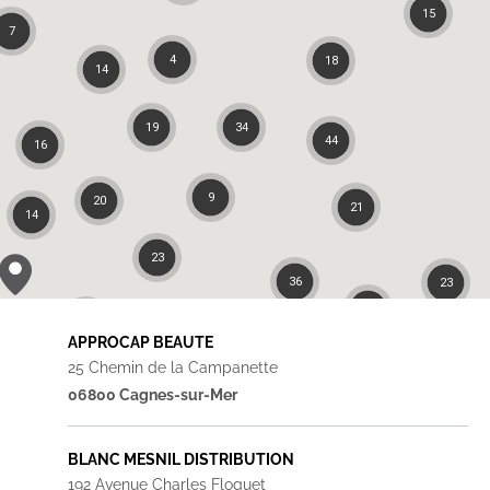
15
7
4
18
14
19
34
44
16
9
20
21
14
23
36
23
24
4
APPROCAP BEAUTE
17
25 Chemin de la Campanette
06800 Cagnes-sur-Mer
BLANC MESNIL DISTRIBUTION
192 Avenue Charles Floquet