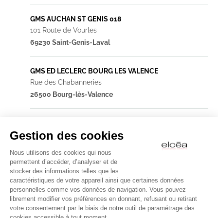
GMS AUCHAN ST GENIS 018
101 Route de Vourles
69230 Saint-Genis-Laval
GMS ED LECLERC BOURG LES VALENCE
Rue des Chabanneries
26500 Bourg-lès-Valence
GMS ED LECLERC BOUTHEON
Gestion des cookies
Rue Charles Voisin
42160 Andrézieux-Bouthéon
Nous utilisons des cookies qui nous
permettent d’accéder, d’analyser et de
stocker des informations telles que les
GMS ED LECLERC CARCASSONNE
caractéristiques de votre appareil ainsi que certaines données
995 Rue Colbert
personnelles comme vos données de navigation. Vous pouvez
11000 Carcassonne
librement modifier vos préférences en donnant, refusant ou retirant
votre consentement par le biais de notre outil de paramétrage des
cookies accessible à tout moment.