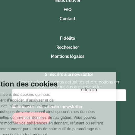
Nous trouver
FAQ
Contact
Fidélité
Rechercher
Mentions légales
S'inscrire à la newsletter
Restez informé sur nos actualités et promotions en
Gestion des cookies
vous inscrivant à notre newsletter
Nous utilisons des cookies qui nous
permettent d’accéder, d’analyser et de
stocker des informations telles que les
Abonnez-vous à notre newsletter
caractéristiques de votre appareil ainsi que certaines données
personnelles comme vos données de navigation. Vous pouvez
librement modifier vos préférences en donnant, refusant ou retirant
votre consentement par le biais de notre outil de paramétrage des
cookies accessible à tout moment.