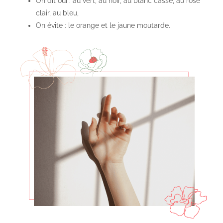
On dit oui : au vert, au noir, au blanc cassé, au rose
clair, au bleu,
On évite : le orange et le jaune moutarde.