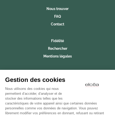
Nous trouver
FAQ
Contact
Fidélité
Rechercher
Mentions légales
S'inscrire à la newsletter
Restez informé sur nos actualités et promotions en
Gestion des cookies
vous inscrivant à notre newsletter
Nous utilisons des cookies qui nous
permettent d’accéder, d’analyser et de
stocker des informations telles que les
Abonnez-vous à notre newsletter
caractéristiques de votre appareil ainsi que certaines données
personnelles comme vos données de navigation. Vous pouvez
librement modifier vos préférences en donnant, refusant ou retirant